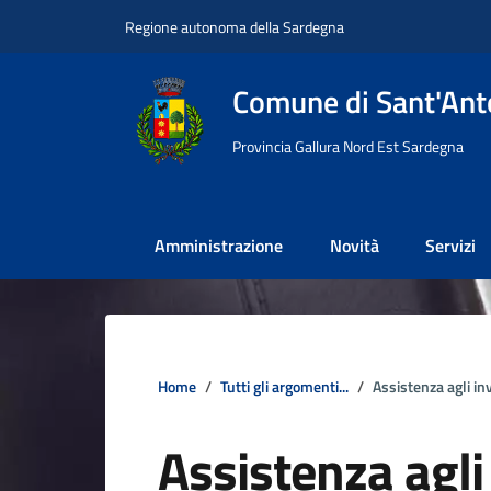
Vai ai contenuti
Vai al footer
Regione autonoma della Sardegna
Comune di Sant'Anto
Provincia Gallura Nord Est Sardegna
Amministrazione
Novità
Servizi
Home
Tutti gli argomenti...
Assistenza agli inv
Assistenza agli