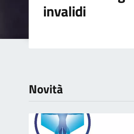
invalidi
Dettagli della not
Novità