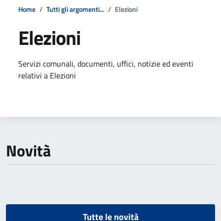
Home
Tutti gli argomenti...
Elezioni
Elezioni
Dettagli della notizia
Servizi comunali, documenti, uffici, notizie ed eventi
relativi a Elezioni
Novità
Tutte le novità