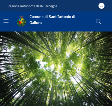
Vai ai contenuti
Vai al footer
Regione autonoma della Sardegna
Comune di Sant'Antonio di
Gallura