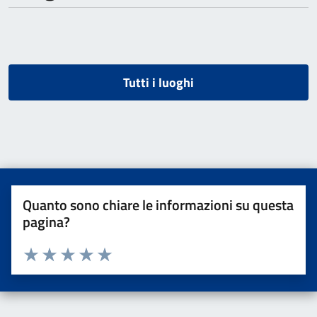
Tutti i luoghi
Quanto sono chiare le informazioni su questa
pagina?
Valuta da 1 a 5 stelle la pagina
Valuta una stella su 5
Valuta 2 stelle su 5
Valuta 3 stelle su 5
Valuta 4 stelle su 5
Valuta 5 stelle su 5