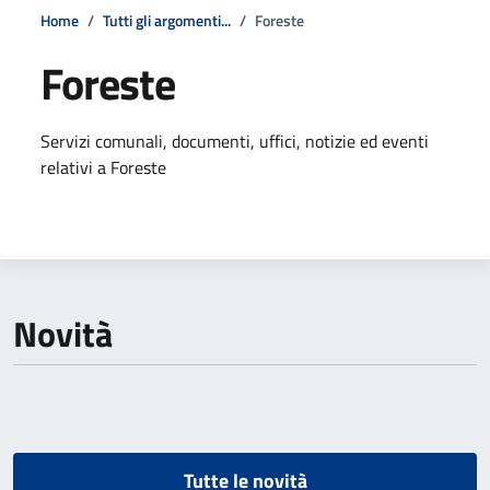
Home
Tutti gli argomenti...
Foreste
Foreste
Dettagli della notizia
Servizi comunali, documenti, uffici, notizie ed eventi
relativi a Foreste
Novità
Tutte le novità