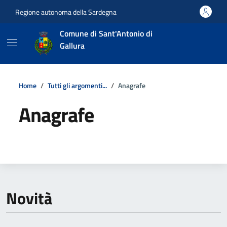
Vai ai contenuti
Vai al footer
Regione autonoma della Sardegna
Comune di Sant'Antonio di
Gallura
Home
Tutti gli argomenti...
Anagrafe
Anagrafe
Dettagli della notizia
Novità