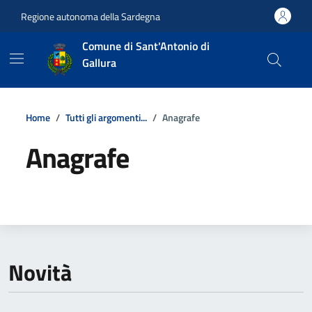
Vai ai contenuti
Vai al footer
Regione autonoma della Sardegna
Comune di Sant'Antonio di
Gallura
Home
Tutti gli argomenti...
Anagrafe
Anagrafe
Dettagli della notizia
Novità