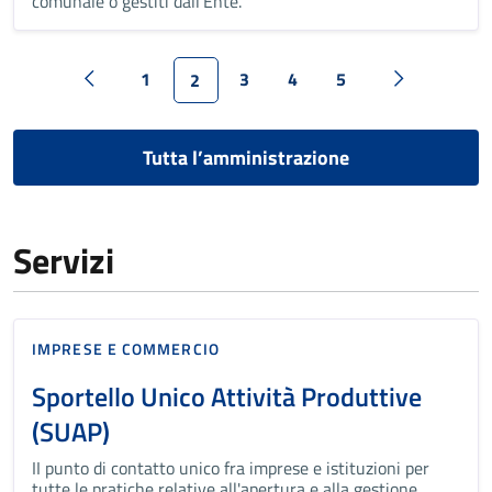
comunale o gestiti dall'Ente.
1
3
4
5
2
Tutta l’amministrazione
Servizi
IMPRESE E COMMERCIO
Sportello Unico Attività Produttive
(SUAP)
II punto di contatto unico fra imprese e istituzioni per
tutte le pratiche relative all'apertura e alla gestione