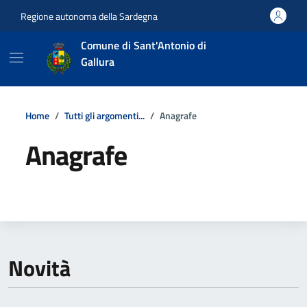
Vai ai contenuti
Vai al footer
Regione autonoma della Sardegna
Comune di Sant'Antonio di
Gallura
Home
Tutti gli argomenti...
Anagrafe
Anagrafe
Dettagli della notizia
Novità