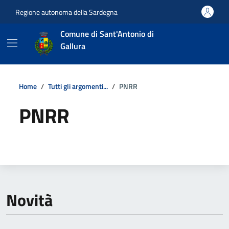
Vai ai contenuti
Vai al footer
Regione autonoma della Sardegna
Comune di Sant'Antonio di
Gallura
Home
Tutti gli argomenti...
PNRR
PNRR
Dettagli della notizia
Novità