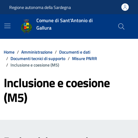
Vai ai contenuti
Vai al footer
Regione autonoma della Sardegna
Comune di Sant'Antonio di
Gallura
Home
Amministrazione
Documenti e dati
Documenti tecnici di supporto
Misure PNRR
Inclusione e coesione (M5)
Inclusione e coesione
(M5)