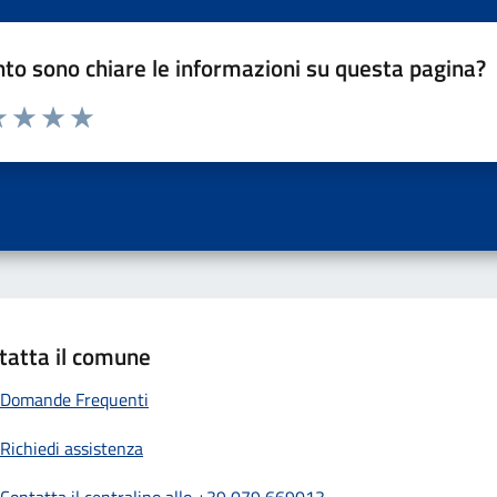
to sono chiare le informazioni su questa pagina?
a 1 a 5 stelle la pagina
 una stella su 5
luta 2 stelle su 5
Valuta 3 stelle su 5
Valuta 4 stelle su 5
Valuta 5 stelle su 5
tatta il comune
Domande Frequenti
Richiedi assistenza