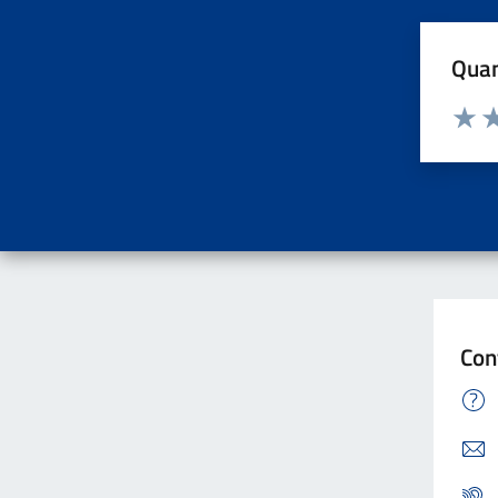
Quan
Valuta d
Valuta
Va
Con