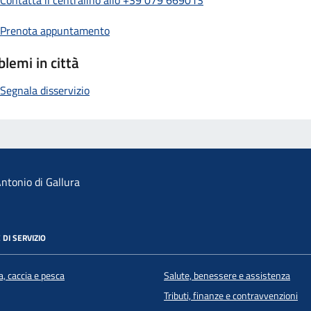
Contatta il centralino allo +39 079 669013
Prenota appuntamento
blemi in città
Segnala disservizio
ntonio di Gallura
 DI SERVIZIO
a, caccia e pesca
Salute, benessere e assistenza
Tributi, finanze e contravvenzioni