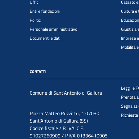
Uffici
Catasto e
Enti e fondazioni
Cultura e
Politici
Educazion
Personale amministrativo
Giustizia 
Documenti e dati
Imprese 
Mobilità e
CONTATTI
Leggi le 
Comune di Sant'Antonio di Gallura
Prenota 
Segnalazi
Piazza Matteo Ruzzittu, 1 07030
Richiesta
Sant'Antonio di Gallura (SS)
Codice fiscale / P. IVA: C.F.
91027260909 / P.IVA 01336410905