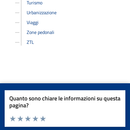
Turismo
Urbanizzazione
Viaggi
Zone pedonali
ZTL
Quanto sono chiare le informazioni su questa
pagina?
Valuta da 1 a 5 stelle la pagina
Valuta una stella su 5
Valuta 2 stelle su 5
Valuta 3 stelle su 5
Valuta 4 stelle su 5
Valuta 5 stelle su 5