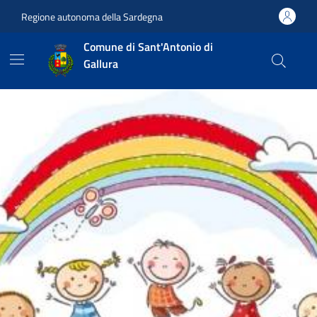
Vai ai contenuti
Vai al footer
Regione autonoma della Sardegna
Comune di Sant'Antonio di
Gallura
Contenuti in evidenza