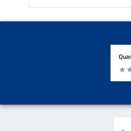
Quan
Valuta d
Valuta
Va