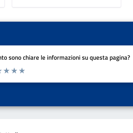
to sono chiare le informazioni su questa pagina?
a 1 a 5 stelle la pagina
 una stella su 5
luta 2 stelle su 5
Valuta 3 stelle su 5
Valuta 4 stelle su 5
Valuta 5 stelle su 5