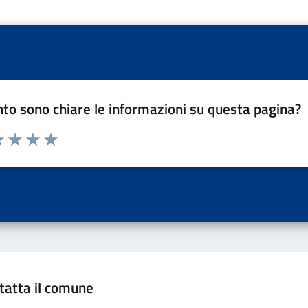
to sono chiare le informazioni su questa pagina?
a 1 a 5 stelle la pagina
 una stella su 5
luta 2 stelle su 5
Valuta 3 stelle su 5
Valuta 4 stelle su 5
Valuta 5 stelle su 5
tatta il comune