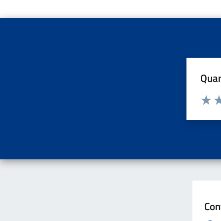
Quan
Valuta d
Valuta
Va
Con