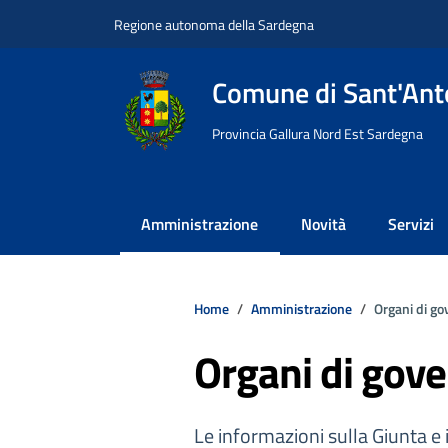
Vai ai contenuti
Vai al footer
Regione autonoma della Sardegna
Comune di Sant'Anto
Provincia Gallura Nord Est Sardegna
Amministrazione
Novità
Servizi
Home
Amministrazione
Organi di go
Organi di gov
Le informazioni sulla Giunta e 