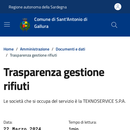
Vai ai contenuti
Vai al footer
Regione autonoma della Sardegna
Comune di Sant'Antonio di
Gallura
Home
Amministrazione
Documenti e dati
Trasparenza gestione rifiuti
Trasparenza gestione
rifiuti
Dettagli della notizia
Le società che si occupa del servizio è la TEKNOSERVICE S.P.A.
Data:
Tempo di lettura:
1min
22 Marzo 2024