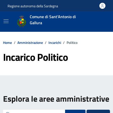
Vai ai contenuti
Vai al footer
Regione autonoma della Sardegna
Comune di Sant'Antonio di
Gallura
Home
Amministrazione
Incarichi
Politico
Incarico Politico
Esplora le aree amministrative