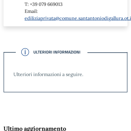
T: +39 079 669013
Email:
ediliziaprivata@comune.santantoniodigallura.ot.i
CONFERMATO
ULTERIORI INFORMAZIONI
Ulteriori informazioni a seguire.
Ultimo aggiornamento