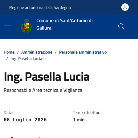
Vai ai contenuti
Vai al footer
Regione autonoma della Sardegna
Comune di Sant'Antonio di
Gallura
Home
Amministrazione
Personale amministrativo
Ing. Pasella Lucia
Ing. Pasella Lucia
Dettagli della notizia
Responsabile Area tecnica e Vigilanza
Data:
Tempo di lettura:
1 min
08 Luglio 2026