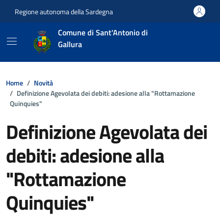
Vai ai contenuti
Vai al footer
Regione autonoma della Sardegna
Comune di Sant'Antonio di
Gallura
Home
Novità
Definizione Agevolata dei debiti: adesione alla "Rottamazione
Quinquies"
Definizione Agevolata dei
debiti: adesione alla
"Rottamazione
Quinquies"