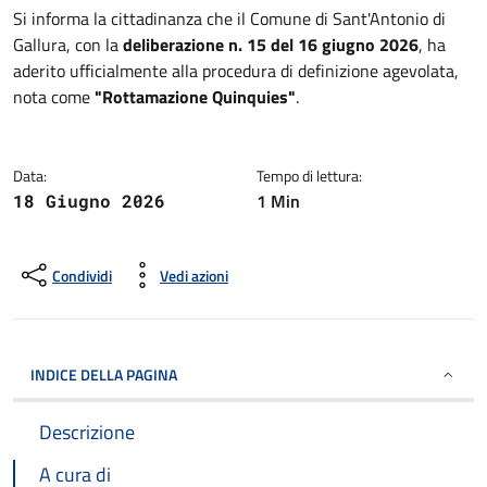
Dettagli della notizia
Si informa la cittadinanza che il Comune di Sant'Antonio di
Gallura, con la
deliberazione n. 15 del 16 giugno 2026
, ha
aderito ufficialmente alla procedura di definizione agevolata,
nota come
"Rottamazione Quinquies"
.
Data:
Tempo di lettura:
1 Min
18 Giugno 2026
Condividi
Vedi azioni
INDICE DELLA PAGINA
Descrizione
A cura di