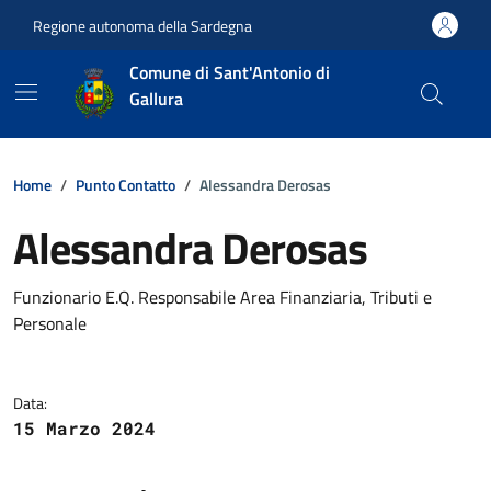
Vai ai contenuti
Vai al footer
Regione autonoma della Sardegna
Comune di Sant'Antonio di
Gallura
Home
Punto Contatto
Alessandra Derosas
Alessandra Derosas
Dettagli della notizia
Funzionario E.Q. Responsabile Area Finanziaria, Tributi e
Personale
Data:
15 Marzo 2024