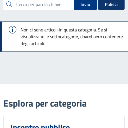
cerca
Invio
Pulisci
Info
Non ci sono articoli in questa categoria. Se si
visualizzano le sottocategorie, dovrebbero contenere
degli articoli.
Esplora per categoria
Incontro pubblico