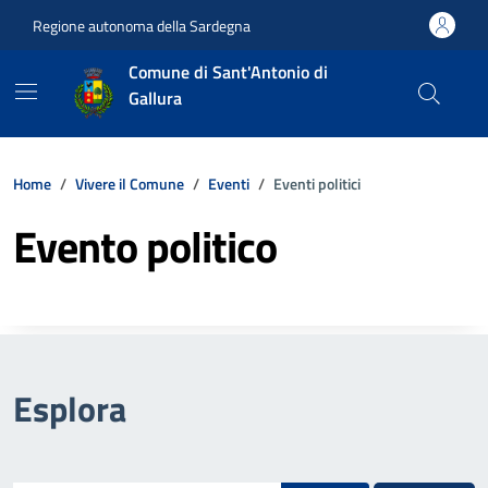
Vai ai contenuti
Vai al footer
Regione autonoma della Sardegna
Comune di Sant'Antonio di
Gallura
Home
Vivere il Comune
Eventi
Eventi politici
Evento politico
Esplora