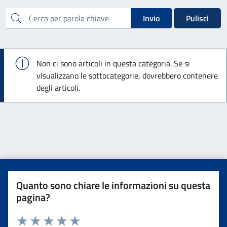
cerca
Invio
Pulisci
Info
Non ci sono articoli in questa categoria. Se si
visualizzano le sottocategorie, dovrebbero contenere
degli articoli.
Quanto sono chiare le informazioni su questa
pagina?
Valuta da 1 a 5 stelle la pagina