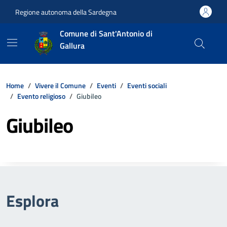
Vai ai contenuti
Vai al footer
Regione autonoma della Sardegna
Comune di Sant'Antonio di
Gallura
Home
Vivere il Comune
Eventi
Eventi sociali
Evento religioso
Giubileo
Giubileo
Esplora