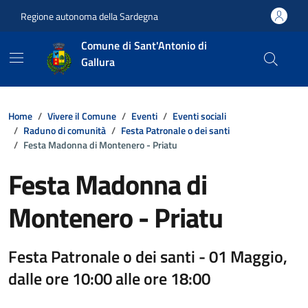
Vai ai contenuti
Vai al footer
Regione autonoma della Sardegna
Comune di Sant'Antonio di
Gallura
Home
Vivere il Comune
Eventi
Eventi sociali
Raduno di comunità
Festa Patronale o dei santi
Festa Madonna di Montenero - Priatu
Festa Madonna di
Montenero - Priatu
Festa Patronale o dei santi - 01 Maggio,
dalle ore 10:00 alle ore 18:00