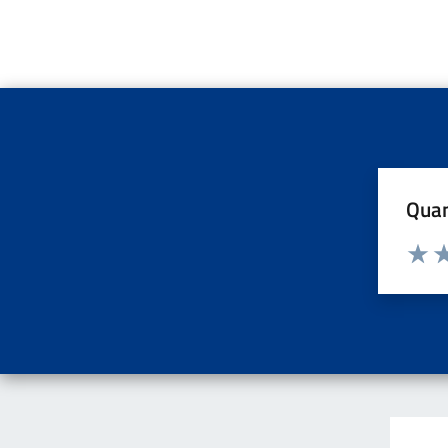
Quan
Valuta d
Valuta
Va