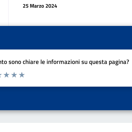
25 Marzo 2024
to sono chiare le informazioni su questa pagina?
a 1 a 5 stelle la pagina
 una stella su 5
luta 2 stelle su 5
Valuta 3 stelle su 5
Valuta 4 stelle su 5
Valuta 5 stelle su 5