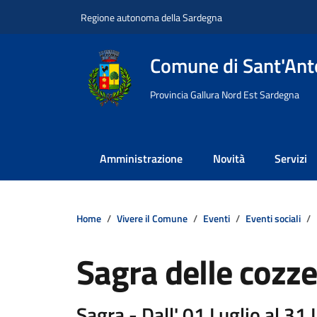
Vai ai contenuti
Vai al footer
Regione autonoma della Sardegna
Comune di Sant'Anto
Provincia Gallura Nord Est Sardegna
Amministrazione
Novità
Servizi
Home
Vivere il Comune
Eventi
Eventi sociali
Sagra delle cozze
Sagra - Dall' 01 Luglio al 31 