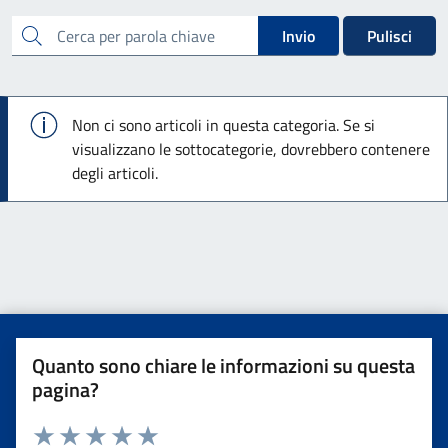
cerca
Invio
Pulisci
Info
Non ci sono articoli in questa categoria. Se si
visualizzano le sottocategorie, dovrebbero contenere
degli articoli.
Quanto sono chiare le informazioni su questa
pagina?
Valuta da 1 a 5 stelle la pagina