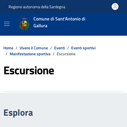
Vai ai contenuti
Vai al footer
Regione autonoma della Sardegna
Comune di Sant'Antonio di
Gallura
Home
Vivere il Comune
Eventi
Eventi sportivi
Manifestazione sportiva
Escursione
Escursione
Esplora