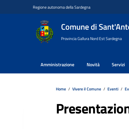
Vai ai contenuti
Vai al footer
Regione autonoma della Sardegna
Comune di Sant'Anto
Provincia Gallura Nord Est Sardegna
Amministrazione
Novità
Servizi
Home
Vivere il Comune
Eventi
Ev
Presentazion