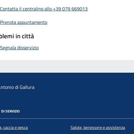
Contatta il centralino allo +39 079 669013
Prenota appuntamento
blemi in città
Segnala disservizio
ntonio di Gallura
 DI SERVIZIO
a, caccia e pesca
Salute, benessere e assistenza