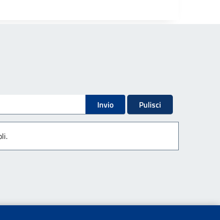
Invio
Pulisci
li.