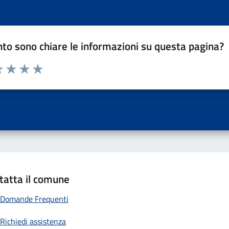
to sono chiare le informazioni su questa pagina?
a 1 a 5 stelle la pagina
 una stella su 5
luta 2 stelle su 5
Valuta 3 stelle su 5
Valuta 4 stelle su 5
Valuta 5 stelle su 5
tatta il comune
Domande Frequenti
Richiedi assistenza