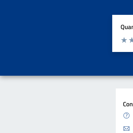
Quan
Valuta d
Valuta
Va
Con