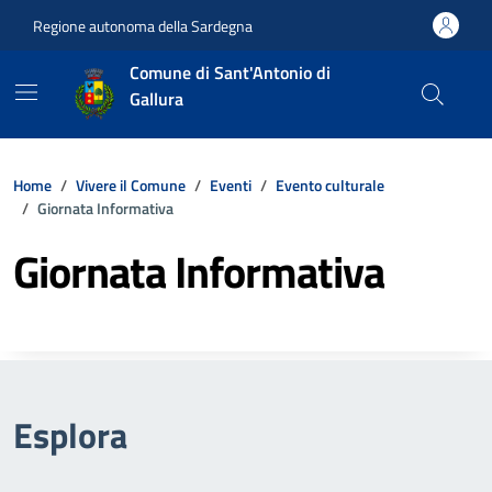
Vai ai contenuti
Vai al footer
Regione autonoma della Sardegna
Comune di Sant'Antonio di
Gallura
Home
Vivere il Comune
Eventi
Evento culturale
Giornata Informativa
Giornata Informativa
Esplora