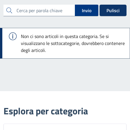
cerca
Invio
Pulisci
Info
Non ci sono articoli in questa categoria. Se si
visualizzano le sottocategorie, dovrebbero contenere
degli articoli.
Esplora per categoria