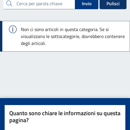
cerca
Invio
Pulisci
Info
Non ci sono articoli in questa categoria. Se si
visualizzano le sottocategorie, dovrebbero contenere
degli articoli.
Quanto sono chiare le informazioni su questa
pagina?