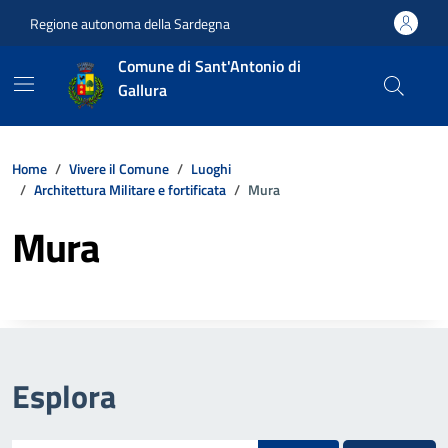
Vai ai contenuti
Vai al footer
Regione autonoma della Sardegna
Comune di Sant'Antonio di
Gallura
Home
Vivere il Comune
Luoghi
Architettura Militare e fortificata
Mura
Mura
Esplora