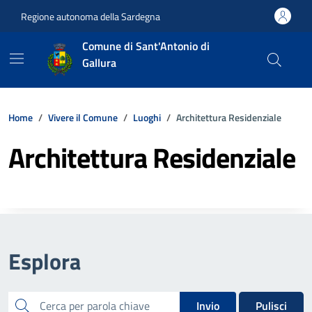
Vai ai contenuti
Vai al footer
Regione autonoma della Sardegna
Comune di Sant'Antonio di
Gallura
Home
Vivere il Comune
Luoghi
Architettura Residenziale
Architettura Residenziale
Esplora
cerca
Invio
Pulisci