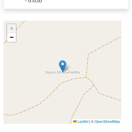
- 07030
+
−
Leaflet
|
©
OpenStreetMap