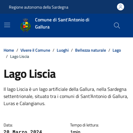
Vai ai contenuti
Vai al footer
Regione autonoma della Sardegna
Comune di Sant'Antonio di
Gallura
Home
Vivere il Comune
Luoghi
Bellezza naturale
Lago
Lago Liscia
Lago Liscia
Dettagli della notizia
Il lago Liscia è un lago artificiale della Gallura, nella Sardegna
settentrionale, situato tra i comuni di Sant’Antonio di Gallura,
Luras e Calangianus.
Data:
Tempo di lettura:
1min
20 Marzo 2024