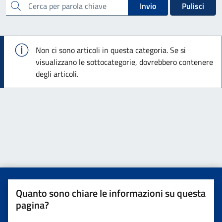
cerca
Invio
Pulisci
Info
Non ci sono articoli in questa categoria. Se si
visualizzano le sottocategorie, dovrebbero contenere
degli articoli.
Quanto sono chiare le informazioni su questa
pagina?