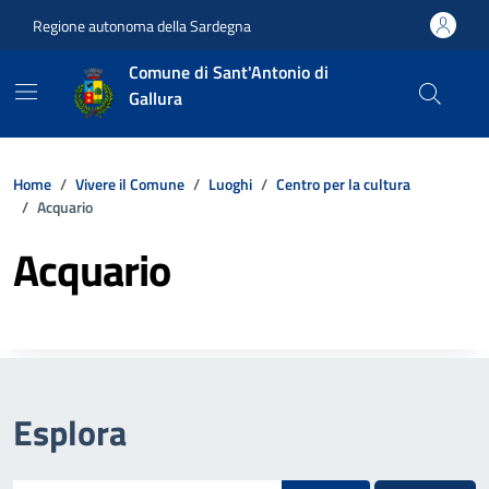
Vai ai contenuti
Vai al footer
Regione autonoma della Sardegna
Comune di Sant'Antonio di
Gallura
Home
Vivere il Comune
Luoghi
Centro per la cultura
Acquario
Acquario
Esplora