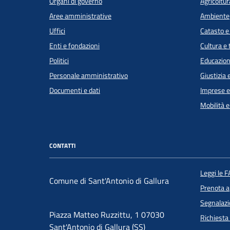
Organi di governo
Agricoltur
Aree amministrative
Ambiente
Uffici
Catasto e
Enti e fondazioni
Cultura e
Politici
Educazion
Personale amministrativo
Giustizia 
Documenti e dati
Imprese 
Mobilità e
CONTATTI
Leggi le 
Comune di Sant'Antonio di Gallura
Prenota 
Segnalazi
Piazza Matteo Ruzzittu, 1 07030
Richiesta
Sant'Antonio di Gallura (SS)