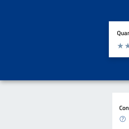
Quan
Valuta d
Valuta
Va
Con