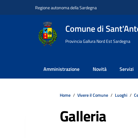
Vai ai contenuti
Vai al footer
Regione autonoma della Sardegna
Comune di Sant'Anto
Provincia Gallura Nord Est Sardegna
Amministrazione
Novità
Servizi
Home
Vivere il Comune
Luoghi
Ce
Galleria