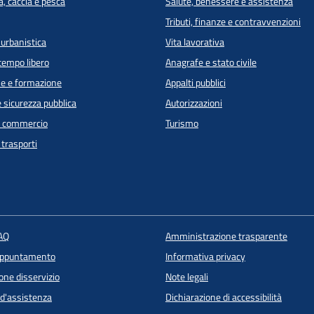
a, caccia e pesca
Salute, benessere e assistenza
Tributi, finanze e contravvenzioni
 urbanistica
Vita lavorativa
 tempo libero
Anagrafe e stato civile
e e formazione
Appalti pubblici
e sicurezza pubblica
Autorizzazioni
e commercio
Turismo
 trasporti
FAQ
Amministrazione trasparente
appuntamento
Informativa privacy
one disservizio
Note legali
 d'assistenza
Dichiarazione di accessibilità