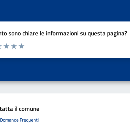
to sono chiare le informazioni su questa pagina?
a 1 a 5 stelle la pagina
 una stella su 5
luta 2 stelle su 5
Valuta 3 stelle su 5
Valuta 4 stelle su 5
Valuta 5 stelle su 5
tatta il comune
Domande Frequenti