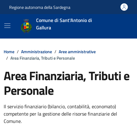
Vai ai contenuti
Vai al footer
Regione autonoma della Sardegna
Comune di Sant'Antonio di
Gallura
Home
Amministrazione
Aree amministrative
Area Finanziaria, Tributi e Personale
Area Finanziaria, Tributi e
Personale
Dettagli della notizia
Il servizio finanziario (bilancio, contabilità, economato)
competente per la gestione delle risorse finanziarie del
Comune.