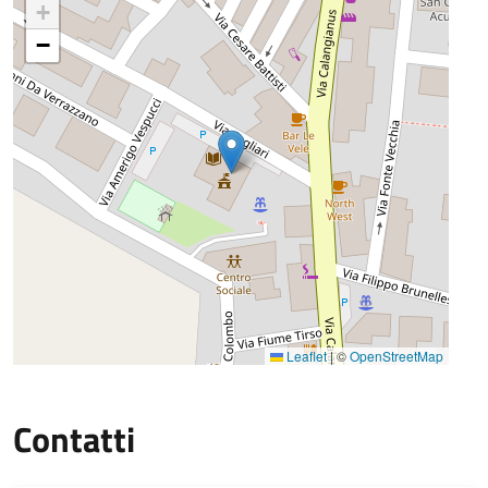
+
−
Leaflet
|
©
OpenStreetMap
Contatti