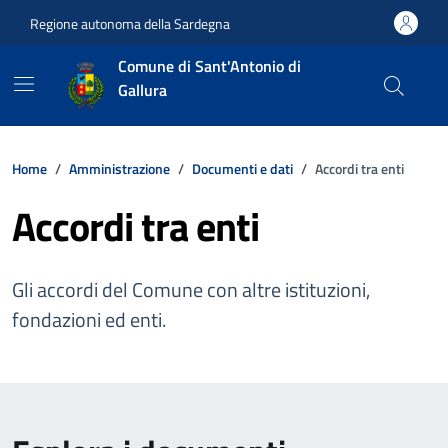
Vai ai contenuti
Vai al footer
Regione autonoma della Sardegna
Comune di Sant'Antonio di
Gallura
Home
Amministrazione
Documenti e dati
Accordi tra enti
Accordi tra enti
Gli accordi del Comune con altre istituzioni,
fondazioni ed enti.