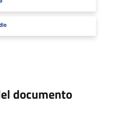
io
dio
 del documento