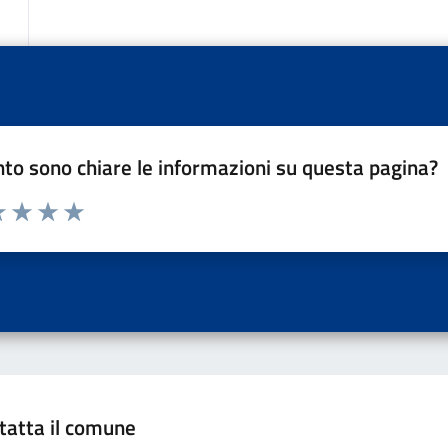
to sono chiare le informazioni su questa pagina?
a 1 a 5 stelle la pagina
 una stella su 5
luta 2 stelle su 5
Valuta 3 stelle su 5
Valuta 4 stelle su 5
Valuta 5 stelle su 5
tatta il comune