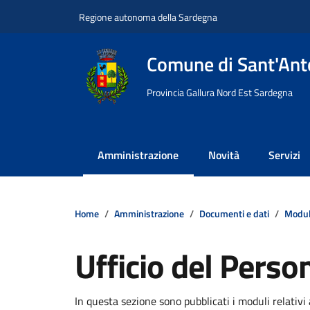
Vai ai contenuti
Vai al footer
Regione autonoma della Sardegna
Comune di Sant'Anto
Provincia Gallura Nord Est Sardegna
Amministrazione
Novità
Servizi
Home
Amministrazione
Documenti e dati
Modul
Ufficio del Perso
Dettagli della notizi
In questa sezione sono pubblicati i moduli relativi a