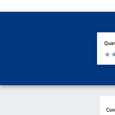
Quan
Valuta d
Valuta
Va
Con