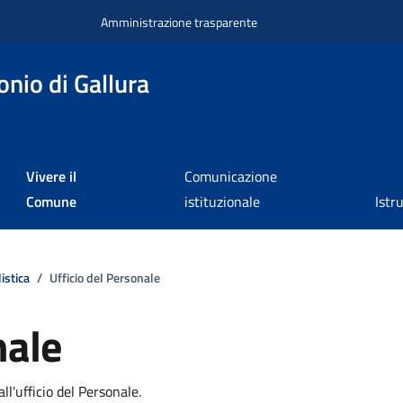
Amministrazione trasparente
nio di Gallura
Vivere il
Comunicazione
Comune
istituzionale
Istr
istica
Ufficio del Personale
nale
a
ll'ufficio del Personale.