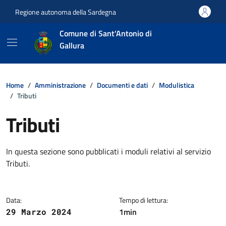
Vai ai contenuti
Vai al footer
Regione autonoma della Sardegna
Comune di Sant'Antonio di
Gallura
Home
Amministrazione
Documenti e dati
Modulistica
Tributi
Tributi
Dettagli della notizia
In questa sezione sono pubblicati i moduli relativi al servizio
Tributi.
Data:
Tempo di lettura:
1min
29 Marzo 2024