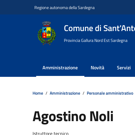
Vai ai contenuti
Vai al footer
Regione autonoma della Sardegna
Comune di Sant'Anto
Provincia Gallura Nord Est Sardegna
Amministrazione
Novità
Servizi
Home
Amministrazione
Personale amministrativo
Agostino Noli
Dettagli della notizi
Istruttore tecnico