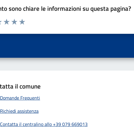
to sono chiare le informazioni su questa pagina?
a 1 a 5 stelle la pagina
 una stella su 5
luta 2 stelle su 5
Valuta 3 stelle su 5
Valuta 4 stelle su 5
Valuta 5 stelle su 5
tatta il comune
Domande Frequenti
Richiedi assistenza
Contatta il centralino allo +39 079 669013