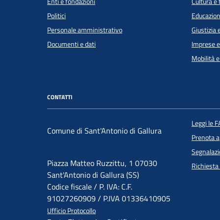
Enti e fondazioni
Cultura e
Politici
Educazion
Personale amministrativo
Giustizia 
Documenti e dati
Imprese 
Mobilità e
CONTATTI
Leggi le 
Comune di Sant'Antonio di Gallura
Prenota 
Segnalazi
Piazza Matteo Ruzzittu, 1 07030
Richiesta
Sant'Antonio di Gallura (SS)
Codice fiscale / P. IVA: C.F.
91027260909 / P.IVA 01336410905
Ufficio Protocollo