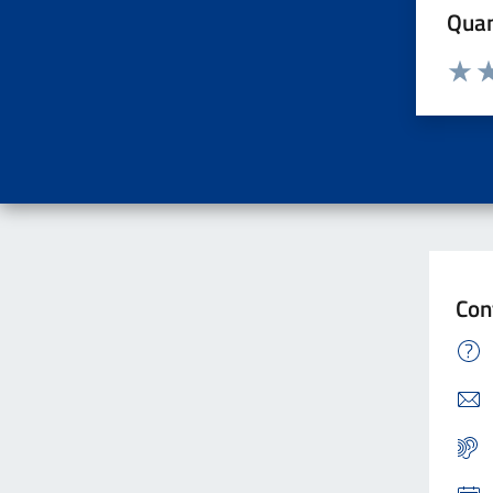
Quan
Valuta d
Valuta
Va
Con