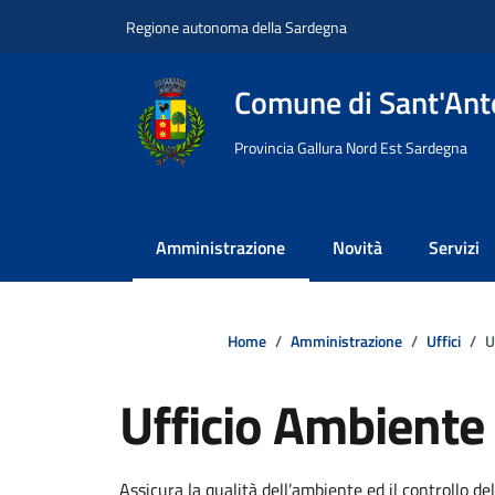
Vai ai contenuti
Vai al footer
Regione autonoma della Sardegna
Comune di Sant'Anto
Provincia Gallura Nord Est Sardegna
Amministrazione
Novità
Servizi
Home
Amministrazione
Uffici
U
Ufficio Ambiente
Dettagli della notizi
Assicura la qualità dell’ambiente ed il controllo del