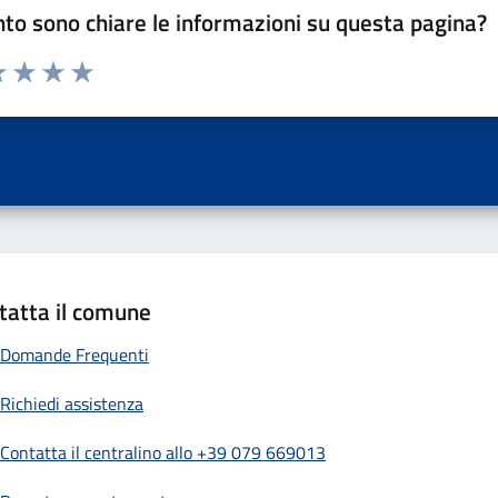
to sono chiare le informazioni su questa pagina?
a 1 a 5 stelle la pagina
 una stella su 5
luta 2 stelle su 5
Valuta 3 stelle su 5
Valuta 4 stelle su 5
Valuta 5 stelle su 5
tatta il comune
Domande Frequenti
Richiedi assistenza
Contatta il centralino allo +39 079 669013