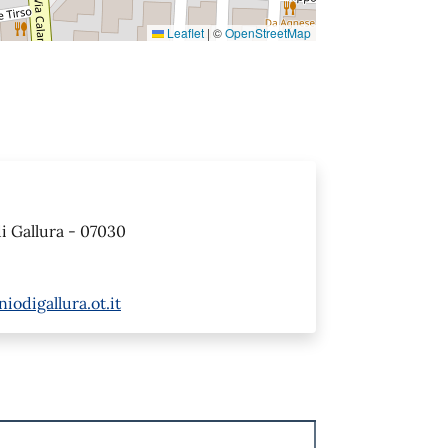
Leaflet
|
©
OpenStreetMap
di Gallura - 07030
odigallura.ot.it