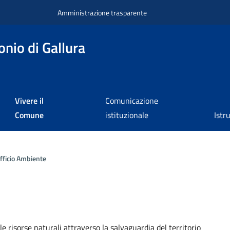
Amministrazione trasparente
nio di Gallura
Vivere il
Comunicazione
Comune
istituzionale
Istr
fficio Ambiente
a
le risorse naturali attraverso la salvaguardia del territorio