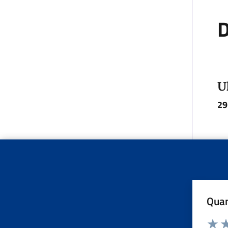
D
U
29
Quan
Valuta d