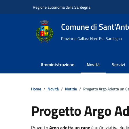
Vai ai contenuti
Vai al footer
Regione autonoma della Sardegna
Comune di Sant'Anto
Provincia Gallura Nord Est Sardegna
Amministrazione
Novità
Servizi
Home
Novità
Notizie
Progetto Argo Adotta un C
Progetto Argo Ad
Dettagli della notizi
Progetto
Argo adotta un cane
è un'iniziativa dedi