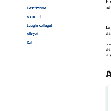
Pr
Descrizione
ad
A cura di
Tu
Luoghi collegati
La
Allegati
da
Dataset
Tu
de
di
A