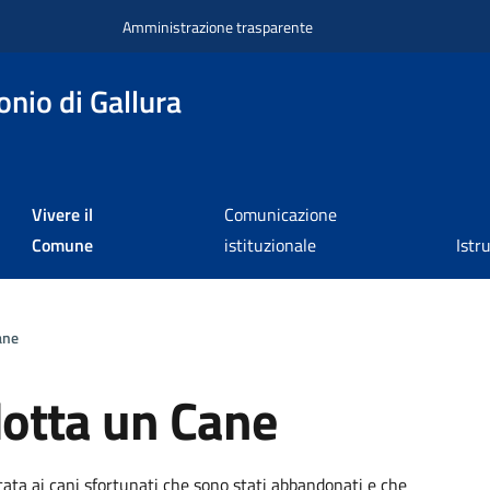
Amministrazione trasparente
nio di Gallura
Vivere il
Comunicazione
Comune
istituzionale
Istr
ane
otta un Cane
a
cata ai cani sfortunati che sono stati abbandonati e che