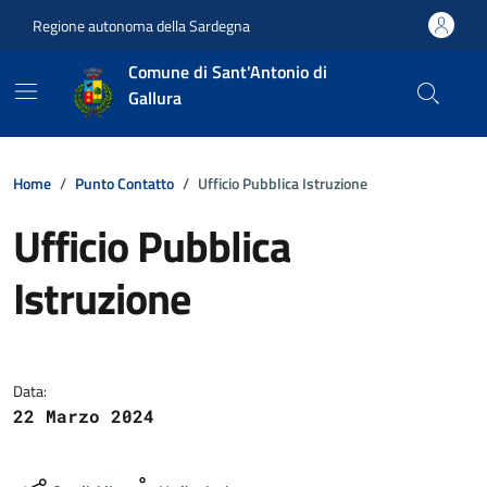
Vai ai contenuti
Vai al footer
Regione autonoma della Sardegna
Comune di Sant'Antonio di
Gallura
Home
Punto Contatto
Ufficio Pubblica Istruzione
Ufficio Pubblica
Istruzione
Dettagli della notizia
Data:
22 Marzo 2024