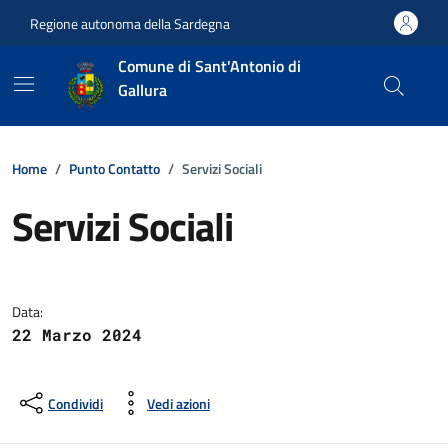
Vai ai contenuti
Vai al footer
Regione autonoma della Sardegna
Comune di Sant'Antonio di
Gallura
Home
Punto Contatto
Servizi Sociali
Servizi Sociali
Dettagli della notizia
Data:
22 Marzo 2024
Condividi
Vedi azioni