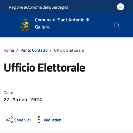
Vai ai contenuti
Vai al footer
Regione autonoma della Sardegna
Comune di Sant'Antonio di
Gallura
Home
Punto Contatto
Ufficio Elettorale
Ufficio Elettorale
Dettagli della notizia
Data:
27 Marzo 2024
Condividi
Vedi azioni