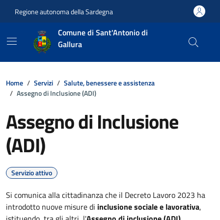
Vai ai contenuti
Vai al footer
Regione autonoma della Sardegna
Comune di Sant'Antonio di
Gallura
Home
Servizi
Salute, benessere e assistenza
Assegno di Inclusione (ADI)
Assegno di Inclusione
(ADI)
Servizio attivo
Si comunica alla cittadinanza che il Decreto Lavoro 2023 ha
introdotto nuove misure di
inclusione sociale e lavorativa
,
istituendo, tra gli altri, l'
Assegno di inclusione (ADI).