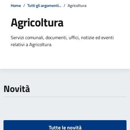
Home
Tutti gli argomenti...
Agricoltura
Agricoltura
Dettagli della notizia
Servizi comunali, documenti, uffici, notizie ed eventi
relativi a Agricoltura
Novità
Tutte le novità