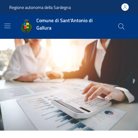
Vai ai contenuti
Vai al footer
Regione autonoma della Sardegna
Comune di Sant'Antonio di
Gallura