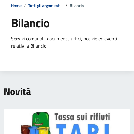
Home
Tutti gli argomenti...
Bilancio
Bilancio
Dettagli della notizia
Servizi comunali, documenti, uffici, notizie ed eventi
relativi a Bilancio
Novità