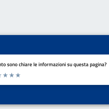
to sono chiare le informazioni su questa pagina?
a 1 a 5 stelle la pagina
 una stella su 5
luta 2 stelle su 5
Valuta 3 stelle su 5
Valuta 4 stelle su 5
Valuta 5 stelle su 5