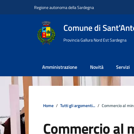
Vai ai contenuti
Vai al footer
Regione autonoma della Sardegna
Comune di Sant'Anto
Provincia Gallura Nord Est Sardegna
Amministrazione
Novità
Servizi
Home
Tutti gli argomenti...
Commercio al min
Commercio al 