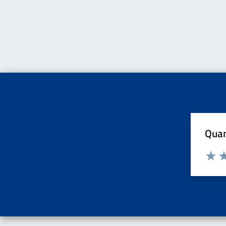
Quan
Valuta d
Valuta
Va