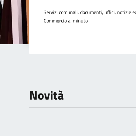
Dettagli della not
Servizi comunali, documenti, uffici, notizie ed
Commercio al minuto
Novità