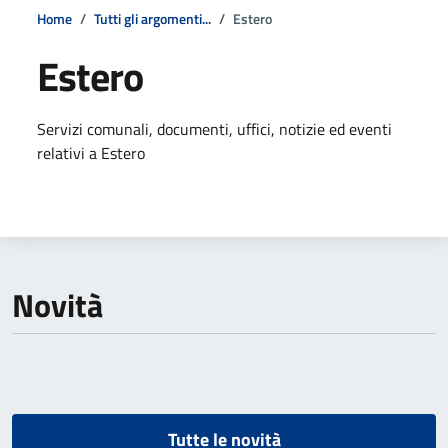
Home
Tutti gli argomenti...
Estero
Estero
Dettagli della notizia
Servizi comunali, documenti, uffici, notizie ed eventi
relativi a Estero
Novità
Tutte le novità