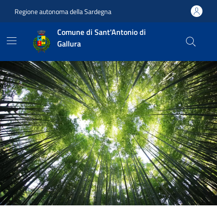
Vai ai contenuti
Vai al footer
Regione autonoma della Sardegna
Comune di Sant'Antonio di
Gallura