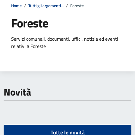
Home
Tutti gli argomenti...
Foreste
Foreste
Dettagli della notizia
Servizi comunali, documenti, uffici, notizie ed eventi
relativi a Foreste
Novità
Tutte le novità