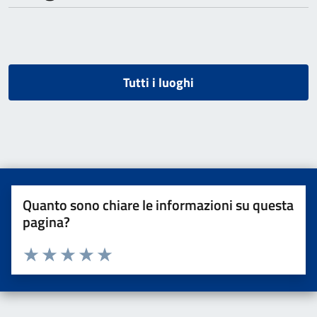
Tutti i luoghi
Quanto sono chiare le informazioni su questa
pagina?
Valuta da 1 a 5 stelle la pagina
Valuta una stella su 5
Valuta 2 stelle su 5
Valuta 3 stelle su 5
Valuta 4 stelle su 5
Valuta 5 stelle su 5