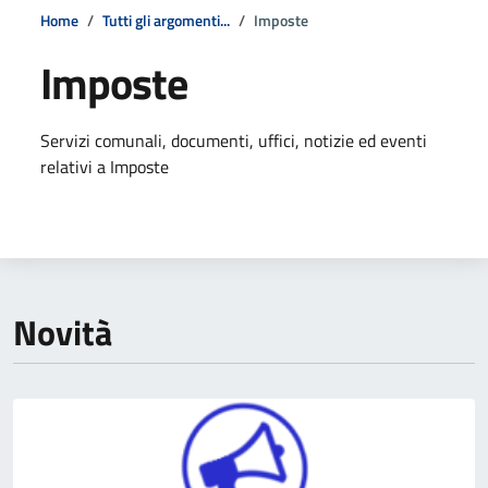
Home
Tutti gli argomenti...
Imposte
Imposte
Dettagli della notizia
Servizi comunali, documenti, uffici, notizie ed eventi
relativi a Imposte
Novità