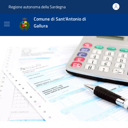
Vai ai contenuti
Vai al footer
Regione autonoma della Sardegna
Comune di Sant'Antonio di
Gallura