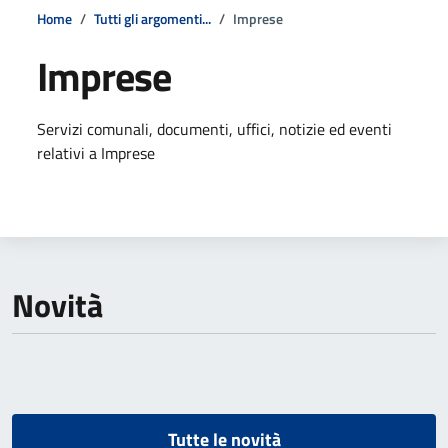
Home
Tutti gli argomenti...
Imprese
Imprese
Dettagli della notizia
Servizi comunali, documenti, uffici, notizie ed eventi
relativi a Imprese
Novità
Tutte le novità