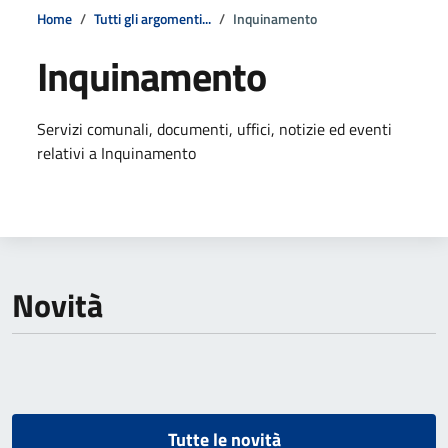
Home
Tutti gli argomenti...
Inquinamento
Inquinamento
Dettagli della notizia
Servizi comunali, documenti, uffici, notizie ed eventi
relativi a Inquinamento
Novità
Tutte le novità