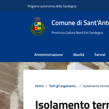
Vai ai contenuti
Vai al footer
Regione autonoma della Sardegna
Comune di Sant'Anto
Provincia Gallura Nord Est Sardegna
Amministrazione
Novità
Servizi
Home
Tutti gli argomenti...
Isolamento termi
Isolamento ter