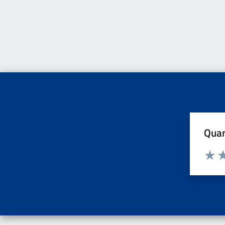
Quan
Valuta d
Valuta
Va