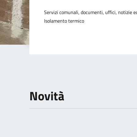
Dettagli della not
Servizi comunali, documenti, uffici, notizie ed
Isolamento termico
Novità