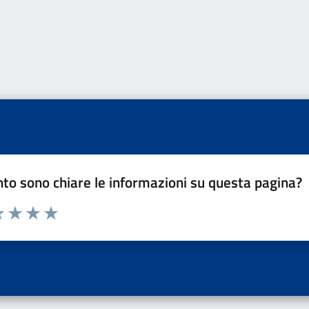
to sono chiare le informazioni su questa pagina?
a 1 a 5 stelle la pagina
 una stella su 5
luta 2 stelle su 5
Valuta 3 stelle su 5
Valuta 4 stelle su 5
Valuta 5 stelle su 5